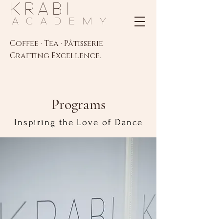
K R A B I
A C A D E M Y
Coffee · Tea · Pâtisserie
Crafting Excellence.
Programs
Inspiring the Love of Dance